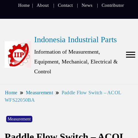
Home
About
Contact
News
Contributor
Indonesia Industrial Parts
Information of Measurement,
Equipment, Mechanical, Electrical &
Control
Home
Measurement
Paddle Flow Switch – ACOL
WFS22050BA
Measurement
Paddle Flow Switch – ACOL