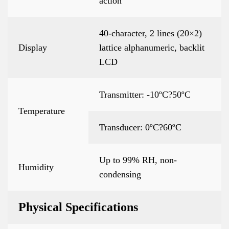
action
40-character, 2 lines (20×2)
Display
lattice alphanumeric, backlit
LCD
Transmitter: -10ºC?50ºC
Temperature
Transducer: 0ºC?60ºC
Up to 99% RH, non-
Humidity
condensing
Physical Specifications