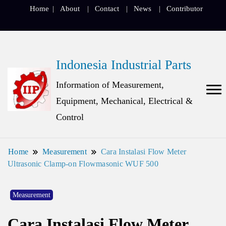
Home
About
Contact
News
Contributor
Indonesia Industrial Parts
Information of Measurement,
Equipment, Mechanical, Electrical &
Control
Home
Measurement
Cara Instalasi Flow Meter
Ultrasonic Clamp-on Flowmasonic WUF 500
Measurement
Cara Instalasi Flow Meter