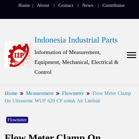
Home
About
Contact
News
Contributor
Indonesia Industrial Parts
Information of Measurement,
Equipment, Mechanical, Electrical &
Control
Home
Measurement
Flowmeter
Flow Meter Clamp
On Ultrasonic WUF 620 CF untuk Air Limbah
Flowmeter
Flow Meter Clamp On