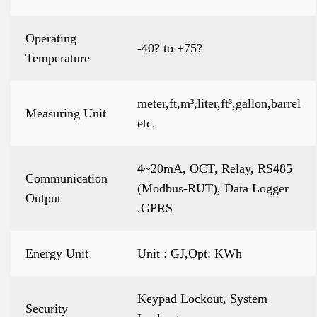
Operating
-40? to +75?
Temperature
meter,ft,m³,liter,ft³,gallon,barrel
Measuring Unit
etc.
4~20mA, OCT, Relay, RS485
Communication
(Modbus-RUT), Data Logger
Output
,GPRS
Energy Unit
Unit : GJ,Opt: KWh
Keypad Lockout, System
Security