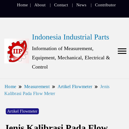
Home
About
Contact
News
Contributor
Indonesia Industrial Parts
Information of Measurement,
Equipment, Mechanical, Electrical &
Control
Home
Measurement
Artikel Flowmeter
Jenis
Kalibrasi Pada Flow Meter
Artikel Flowmeter
Jenis Kalibrasi Pada Flow