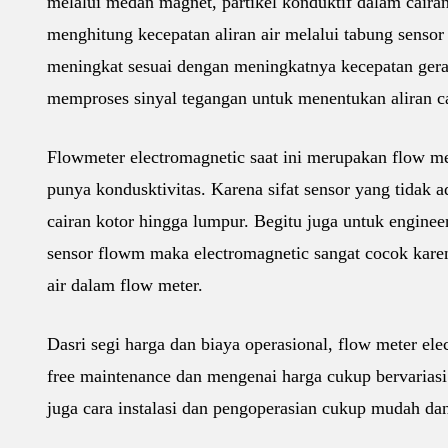
melalui medan magnet, partikel konduktif dalam cair
menghitung kecepatan aliran air melalui tabung senso
meningkat sesuai dengan meningkatnya kecepatan gerak
memproses sinyal tegangan untuk menentukan aliran ca
Flowmeter electromagnetic saat ini merupakan flow me
punya kondusktivitas. Karena sifat sensor yang tidak
cairan kotor hingga lumpur. Begitu juga untuk engine
sensor flowm maka electromagnetic sangat cocok kare
air dalam flow meter.
Dasri segi harga dan biaya operasional, flow meter el
free maintenance dan mengenai harga cukup bervariasi 
juga cara instalasi dan pengoperasian cukup mudah da