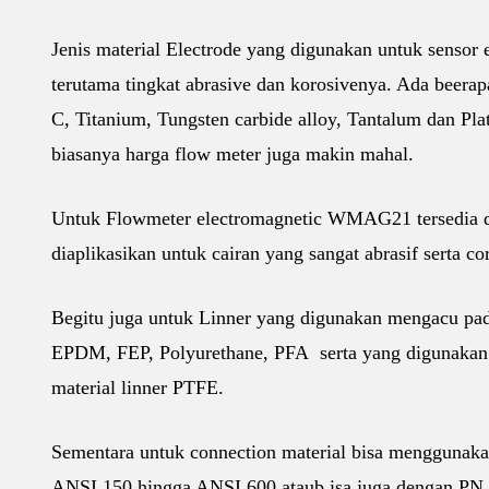
Jenis material Electrode yang digunakan untuk sensor e
terutama tingkat abrasive dan korosivenya. Ada beerap
C, Titanium, Tungsten carbide alloy, Tantalum dan Pla
biasanya harga flow meter juga makin mahal.
Untuk Flowmeter electromagnetic WMAG21 tersedia dua
diaplikasikan untuk cairan yang sangat abrasif serta co
Begitu juga untuk Linner yang digunakan mengacu pad
EPDM, FEP, Polyurethane, PFA serta yang digunakan 
material linner PTFE.
Sementara untuk connection material bisa menggunakan 
ANSI 150 hingga ANSI 600 ataub isa juga dengan PN 