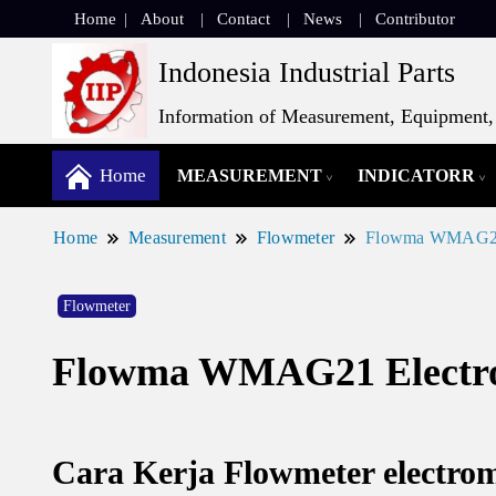
Home
About
Contact
News
Contributor
Indonesia Industrial Parts
Information of Measurement, Equipment, 
Home
MEASUREMENT
INDICATORR
Home
Measurement
Flowmeter
Flowma WMAG21 
Flowmeter
Flowma WMAG21 Electro
Cara Kerja Flowmeter electro