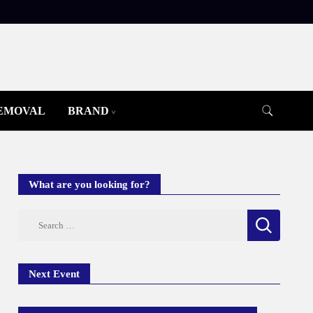
REMOVAL
BRAND
What are you looking for?
Search
for:
Next Event