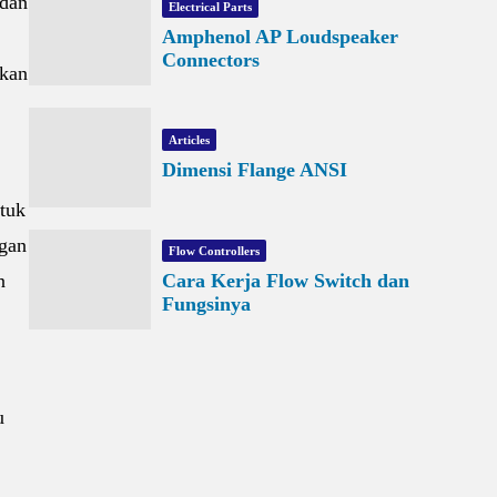
 dan
Electrical Parts
Amphenol AP Loudspeaker
Connectors
akan
Articles
Dimensi Flange ANSI
ntuk
ngan
Flow Controllers
Cara Kerja Flow Switch dan
n
Fungsinya
u