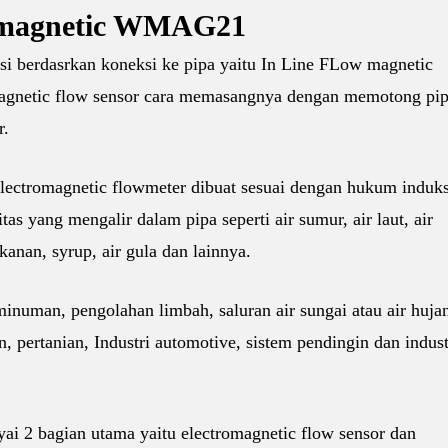
omagnetic WMAG21
si berdasrkan koneksi ke pipa yaitu In Line FLow magnetic
 Magnetic flow sensor cara memasangnya dengan memotong pi
r.
ectromagnetic flowmeter dibuat sesuai dengan hukum induks
s yang mengalir dalam pipa seperti air sumur, air laut, air
anan, syrup, air gula dan lainnya.
inuman, pengolahan limbah, saluran air sungai atau air huja
 pertanian, Industri automotive, sistem pendingin dan indust
 2 bagian utama yaitu electromagnetic flow sensor dan