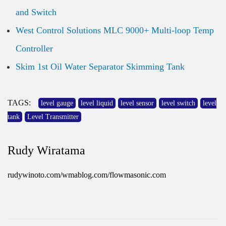
and Switch
West Control Solutions MLC 9000+ Multi-loop Temp
Controller
Skim 1st Oil Water Separator Skimming Tank
TAGS:
level gauge
level liquid
level sensor
level switch
level
tank
Level Transmitter
Rudy Wiratama
rudywinoto.com/wmablog.com/flowmasonic.com